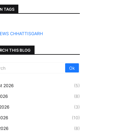
N TAGS
NEWS CHHATTISGARH
RCH THIS BLOG
t 2026
(5)
2026
(8)
2026
(3)
2026
(10)
 2026
(8)