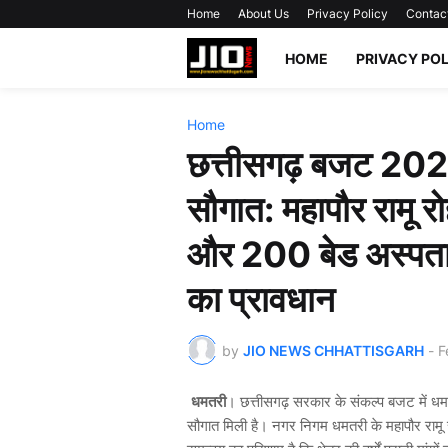
Home
About Us
Privacy Policy
Contac
HOME
PRIVACY PO
Home
छत्तीसगढ़ बजट 2026
सौगात: महापौर रामू र
और 200 बेड अस्पताल
का प्रावधान
by
JIO NEWS CHHATTISGARH
-
F
धमतरी
। छत्तीसगढ़ सरकार के संकल्प बजट में धमतर
सौगात मिली है। नगर निगम धमतरी के महापौर रामू 