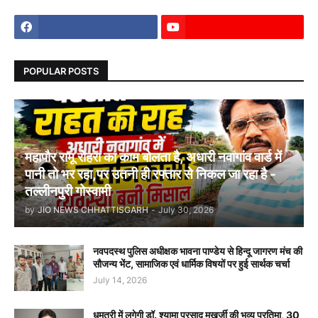
POPULAR POSTS
महापौर रामू रोहरा का काम बोलता है, अधारी नवागांव वार्ड में
पानी तो भर रहा,पर उतनी ही रफ्तार से निकल जा रहा है -
तल्लीनपुरी गोस्वामी
by
JIO NEWS CHHATTISGARH
-
July 30, 2026
नवपदस्थ पुलिस अधीक्षक भावना पाण्डेय से हिन्दू जागरण मंच की
सौजन्य भेंट, सामाजिक एवं धार्मिक विषयों पर हुई सार्थक चर्चा
July 14, 2026
धमतरी में लगेगी डॉ. श्यामा प्रसाद मुखर्जी की भव्य प्रतिमा, 30