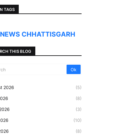
N TAGS
O NEWS CHHATTISGARH
RCH THIS BLOG
t 2026
(5)
2026
(8)
2026
(3)
2026
(10)
 2026
(8)