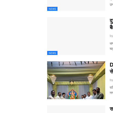
उन
NEWS
द
ब
b
धम
चत
NEWS
D
स
b
रा
गण
स