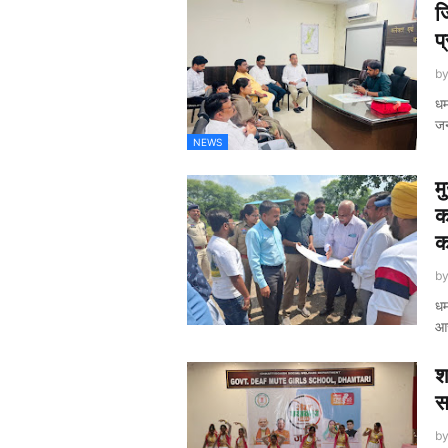
ज
प
b
धम
जन
NEWS
म
क
क
b
धम
आ
श
स
b