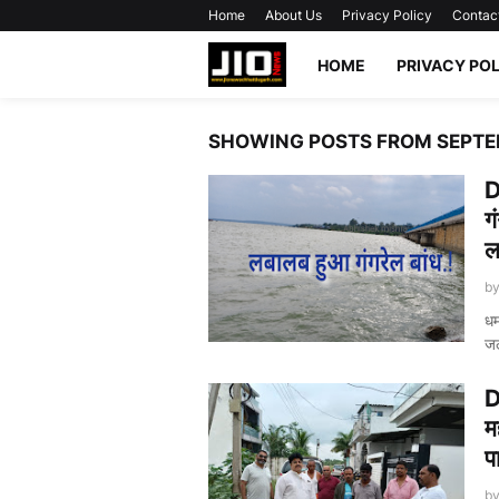
Home
About Us
Privacy Policy
Contac
HOME
PRIVACY PO
SHOWING POSTS FROM SEPTE
D
ग
ल
b
धम
जल
D
म
प
b