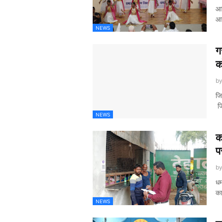
आद
आ
NEWS
ग
क
b
जि
जि
NEWS
क
प
b
धम
का
NEWS