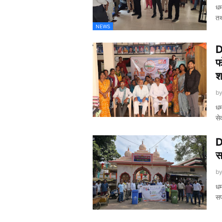
धम
तथ
NEWS
D
फ
श
b
धम
से
D
स
b
धम
स