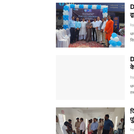
D
द
b
धम
सि
D
क
b
धम
तथ
ज
प
b