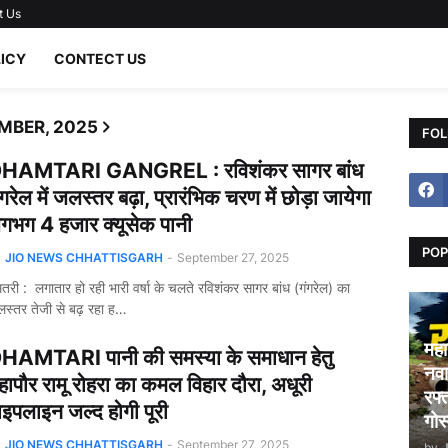
t Us
LICY
CONTECT US
MBER, 2025
FOL
HAMTARI GANGREL : रविशंकर सागर बांध
ंगरेल में जलस्तर बढ़ा, प्रारंभिक चरण में छोड़ा जायेगा
गभग 4 हजार क्यूसेक पानी
POP
y
JIO NEWS CHHATTISGARH
-
September 27, 2025
तरी : लगातार हो रही भारी वर्षा के चलते रविशंकर सागर बांध (गंगरेल) का
स्तर तेजी से बढ़ रहा ह…
महा
HAMTARI पानी की समस्या के समाधान हेतु
नवा
हापौर रामू रोहरा का कमल विहार दौरा, अधूरी
रफ्
ाइपलाइन जल्द होगी पूरी
गोस
y
JIO NEWS CHHATTISGARH
-
September 27, 2025
by