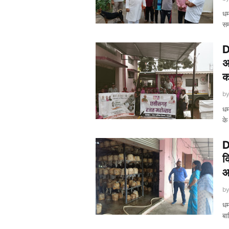
धम
सम
D
अ
क
b
धम
के
D
क
आ
b
धम
बा