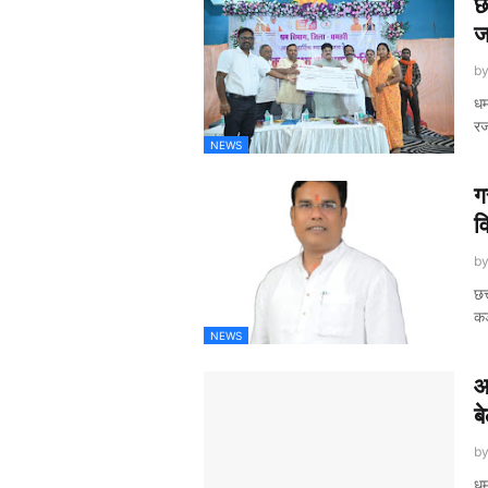
छ
ज
b
धम
रज
NEWS
ग
व
b
छत
कड
NEWS
आ
ब
b
धम