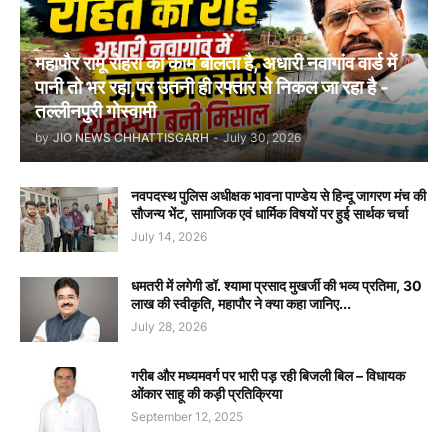
महापौर रामू रोहरा का काम बोलता है, अधारी नवागांव वार्ड में
पानी तो भर रहा,पर उतनी ही रफ्तार से निकल जा रहा है -
तल्लीनपुरी गोस्वामी
by
JIO NEWS CHHATTISGARH
-
July 30, 2026
नवपदस्थ पुलिस अधीक्षक भावना पाण्डेय से हिन्दू जागरण मंच की
सौजन्य भेंट, सामाजिक एवं धार्मिक विषयों पर हुई सार्थक चर्चा
July 14, 2026
धमतरी में लगेगी डॉ. श्यामा प्रसाद मुखर्जी की भव्य प्रतिमा, 30
लाख की स्वीकृति, महापौर ने क्या कहा जानिए...
July 28, 2026
गरीब और मध्यमवर्ग पर भारी पड़ रही बिजली बिल – विधायक
ओंकार साहू की कड़ी प्रतिक्रिया
September 12, 2025